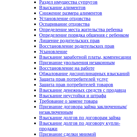
Раздел имущества супругов
Взыскание алиментов
Снижение размера алиментов
Установление отцовства
Оспаривание отцовства
Определение места жительства ребенка
Определение порядка общения с ребенком
Лишение родительских прав
Восстановление родительских прав
Усыновление
Взыскание заработной платы, компенсации
Признание увольнения незаконным
Восстановление на работе
Обжалование дисциплинарных взысканий
Защита прав потребителей услуг
Защита прав потребителей товаров
Взыскание денежных средств с продавца
Взыскание неустойки и штрафа
Требование о замене товара
Признание договора займа заключенным/
незаключенным
Взыскание долгов по договорам займа
Взыскание долгов по договору купли-
продажи
Признание сделки мнимой