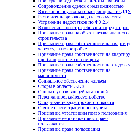
Проверка юридической чистоты квартиры
Сопровождение сделок с недвижимостью
Взыскание неустойки с застройщика по ДДУ
Расторжение договора долевого участия
Устранение недостатков по ФЗ-214
Включение в реестр требований кредиторов
Признание права на объект незавершенного
строительства
Признание права собственности на квартиру
через суд в новостройке
Признание права собственности на квартиру
при банкротстве застройщика
Признание права собственности на кладовку
Признание права собственности на
машиноместо
Социальное обеспечение жильем
Споры в области ЖКХ
Споры с управляющей компанией
Перепланировка/переустройство
Оспаривание кадастровой стоимости
Снятие с регистрационного учета
Признание утратившим право пользования
Признание неприобретшим право
пользования
Признание права пользования