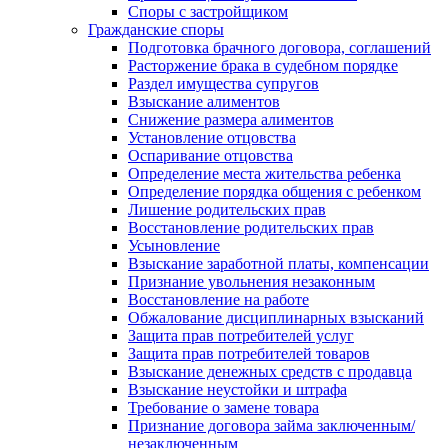
Споры с застройщиком
Гражданские споры
Подготовка брачного договора, соглашений
Расторжение брака в судебном порядке
Раздел имущества супругов
Взыскание алиментов
Снижение размера алиментов
Установление отцовства
Оспаривание отцовства
Определение места жительства ребенка
Определение порядка общения с ребенком
Лишение родительских прав
Восстановление родительских прав
Усыновление
Взыскание заработной платы, компенсации
Признание увольнения незаконным
Восстановление на работе
Обжалование дисциплинарных взысканий
Защита прав потребителей услуг
Защита прав потребителей товаров
Взыскание денежных средств с продавца
Взыскание неустойки и штрафа
Требование о замене товара
Признание договора займа заключенным/
незаключенным