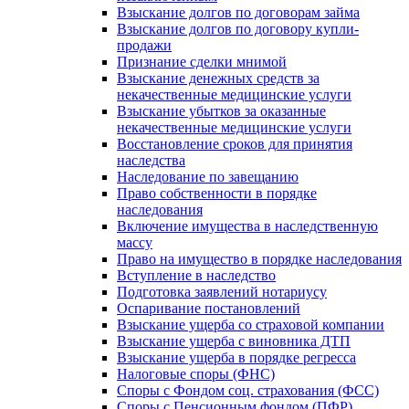
Взыскание долгов по договорам займа
Взыскание долгов по договору купли-
продажи
Признание сделки мнимой
Взыскание денежных средств за
некачественные медицинские услуги
Взыскание убытков за оказанные
некачественные медицинские услуги
Восстановление сроков для принятия
наследства
Наследование по завещанию
Право собственности в порядке
наследования
Включение имущества в наследственную
массу
Право на имущество в порядке наследования
Вступление в наследство
Подготовка заявлений нотариусу
Оспаривание постановлений
Взыскание ущерба со страховой компании
Взыскание ущерба с виновника ДТП
Взыскание ущерба в порядке регресса
Налоговые споры (ФНС)
Споры с Фондом соц. страхования (ФСС)
Споры с Пенсионным фондом (ПФР)