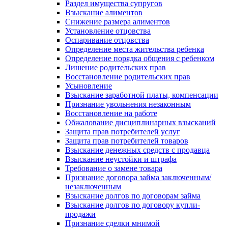
Раздел имущества супругов
Взыскание алиментов
Снижение размера алиментов
Установление отцовства
Оспаривание отцовства
Определение места жительства ребенка
Определение порядка общения с ребенком
Лишение родительских прав
Восстановление родительских прав
Усыновление
Взыскание заработной платы, компенсации
Признание увольнения незаконным
Восстановление на работе
Обжалование дисциплинарных взысканий
Защита прав потребителей услуг
Защита прав потребителей товаров
Взыскание денежных средств с продавца
Взыскание неустойки и штрафа
Требование о замене товара
Признание договора займа заключенным/
незаключенным
Взыскание долгов по договорам займа
Взыскание долгов по договору купли-
продажи
Признание сделки мнимой