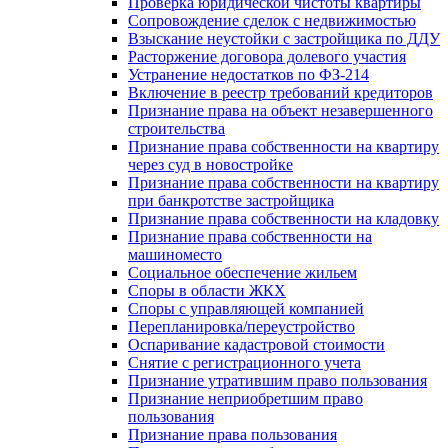
Проверка юридической чистоты квартиры
Сопровождение сделок с недвижимостью
Взыскание неустойки с застройщика по ДДУ
Расторжение договора долевого участия
Устранение недостатков по ФЗ-214
Включение в реестр требований кредиторов
Признание права на объект незавершенного
строительства
Признание права собственности на квартиру
через суд в новостройке
Признание права собственности на квартиру
при банкротстве застройщика
Признание права собственности на кладовку
Признание права собственности на
машиноместо
Социальное обеспечение жильем
Споры в области ЖКХ
Споры с управляющей компанией
Перепланировка/переустройство
Оспаривание кадастровой стоимости
Снятие с регистрационного учета
Признание утратившим право пользования
Признание неприобретшим право
пользования
Признание права пользования