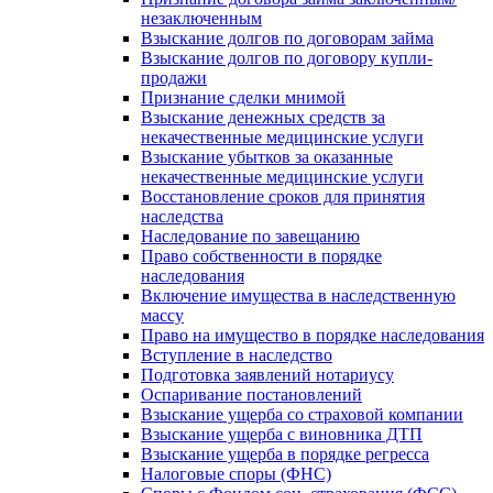
незаключенным
Взыскание долгов по договорам займа
Взыскание долгов по договору купли-
продажи
Признание сделки мнимой
Взыскание денежных средств за
некачественные медицинские услуги
Взыскание убытков за оказанные
некачественные медицинские услуги
Восстановление сроков для принятия
наследства
Наследование по завещанию
Право собственности в порядке
наследования
Включение имущества в наследственную
массу
Право на имущество в порядке наследования
Вступление в наследство
Подготовка заявлений нотариусу
Оспаривание постановлений
Взыскание ущерба со страховой компании
Взыскание ущерба с виновника ДТП
Взыскание ущерба в порядке регресса
Налоговые споры (ФНС)