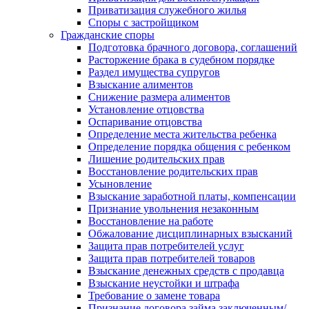
Приватизация служебного жилья
Споры с застройщиком
Гражданские споры
Подготовка брачного договора, соглашений
Расторжение брака в судебном порядке
Раздел имущества супругов
Взыскание алиментов
Снижение размера алиментов
Установление отцовства
Оспаривание отцовства
Определение места жительства ребенка
Определение порядка общения с ребенком
Лишение родительских прав
Восстановление родительских прав
Усыновление
Взыскание заработной платы, компенсации
Признание увольнения незаконным
Восстановление на работе
Обжалование дисциплинарных взысканий
Защита прав потребителей услуг
Защита прав потребителей товаров
Взыскание денежных средств с продавца
Взыскание неустойки и штрафа
Требование о замене товара
Признание договора займа заключенным/