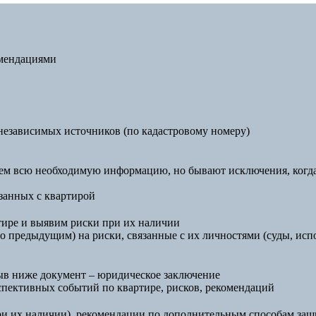
омендациями
езависимых источников (по кадастровому номеру)
ем всю необходимую информацию, но бывают исключения, когда
язанных с квартирой
тире и выявим риски при их наличии
 предыдущим) на риски, связанные с их личностями (суды, испо
ыв ниже документ – юридическое заключение
пективных событий по квартире, рисков, рекомендаций
ри их наличии), рекомендации по дополнительным способам защ