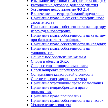
Взыскание неустойки с застройщика по ДДУ
Расторжение договора долевого участия
Устранение недостатков по ФЗ-214
Включение в реестр требований кредиторов
Признание права на объект незавершенного
строительства
Признание права собственности на квартиру
через суд в новостройке
Признание права собственности на квартиру
при банкротстве застройщика
Признание права собственности на кладовку
Признание права собственности на
машиноместо
Социальное обеспечение жильем
Споры в области ЖКХ
Споры с управляющей компанией
Перепланировка/переустройство
Оспаривание кадастровой стоимости
Снятие с регистрационного учета
Признание утратившим право пользования
Признание неприобретшим право
пользования
Признание права пользования
Признание права собственности на участок
Установление сервитута