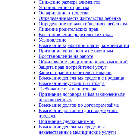
Снижение размера алиментов
Установление отцовства
Оспаривание отцовства
Определение места жительства ребенка
Определение порядка общения с ребенком
Лишение родительских прав
Восстановление родительских прав
Усыновление
Взыскание заработной платы, компенсации
Признание увольнения незаконным
Восстановление на работе
Обжалование дисциплинарных взысканий
Защита прав потребителей услуг
Защита прав потребителей товаров
Взыскание денежных средств с продавца
Взыскание неустойки и штрафа
Требование о замене товара
Признание договора займа заключенным/
незаключенным
Взыскание долгов по договорам займа
Взыскание долгов по договору купли-
продажи
Признание сделки мнимой
Взыскание денежных средств за
некачественные медицинские услуги